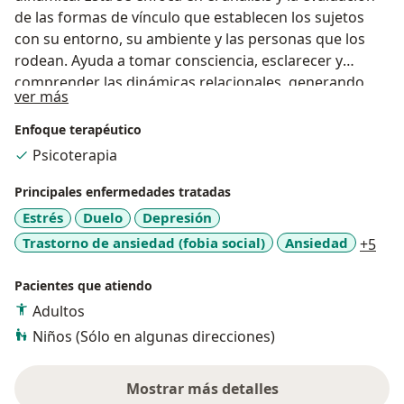
de las formas de vínculo que establecen los sujetos
con su entorno, su ambiente y las personas que los
rodean. Ayuda a tomar consciencia, esclarecer y
comprender las dinámicas relacionales, generando
Acerca de mí
ver más
cambios en lo que provoca malestar.
Enfoque terapéutico
Psicoterapia
Principales enfermedades tratadas
Estrés
Duelo
Depresión
a11
Trastorno de ansiedad (fobia social)
Ansiedad
+5
Pacientes que atiendo
Adultos
Niños (Sólo en algunas direcciones)
Mostrar más detalles
sobre la experiencia