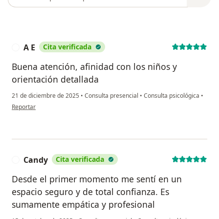
A E
Cita verificada
A
Buena atención, afinidad con los niños y
orientación detallada
21 de diciembre de 2025
•
Consulta presencial
•
Consulta psicológica
•
en opinión del usuario A E
Reportar
Candy
Cita verificada
C
Desde el primer momento me sentí en un
espacio seguro y de total confianza. Es
sumamente empática y profesional