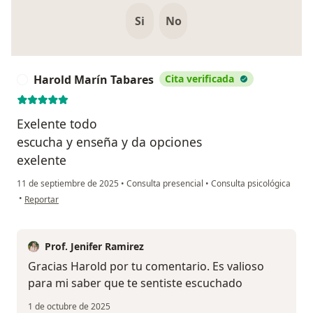
Si
No
Harold Marín Tabares
Cita verificada
H
Exelente todo
escucha y enseña y da opciones
exelente
11 de septiembre de 2025
•
Consulta presencial
•
Consulta psicológica
en opinión del usuario Harold Marín Tabares
•
Reportar
Prof. Jenifer Ramirez
Gracias Harold por tu comentario. Es valioso
para mi saber que te sentiste escuchado
1 de octubre de 2025