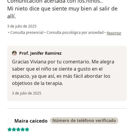
Comunicación acertada con los.niños..
Mi nieto dice que siente muy bien al salir de
allí.
3 de julio de 2025
en opinión del u
•
Consulta presencial
•
Consulta psicológica por ansiedad
•
Reportar
Prof. Jenifer Ramirez
Gracias Viviana por tu comentario. Me alegra
saber que el niño se siente a gusto en el
espacio, ya que así, es más fácil abordar los
objetivos de la terapia.
3 de julio de 2025
Maira caicedo
Número de teléfono verificado
M