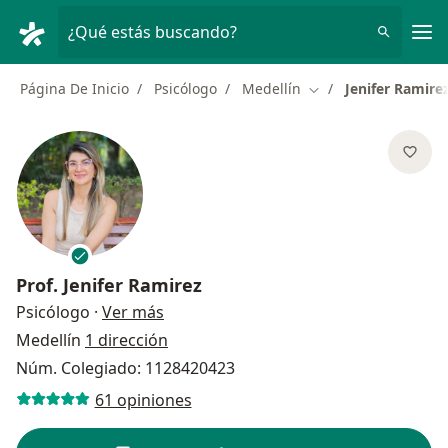
Men
¿Qué estás buscando?
Página De Inicio
Psicólogo
Medellín
Jenifer Ramire
Cambiar de ciudad
Prof.
Jenifer Ramirez
sobre las especializaciones
Psicólogo
·
Ver más
Medellín
1 dirección
Núm. Colegiado: 1128420423
61 opiniones