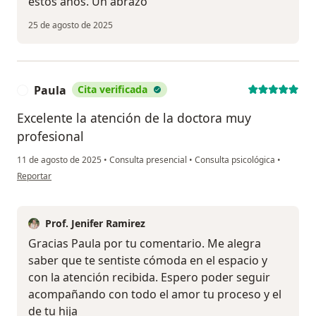
estos años. Un abrazo
25 de agosto de 2025
Paula
Cita verificada
P
Excelente la atención de la doctora muy
profesional
11 de agosto de 2025
•
Consulta presencial
•
Consulta psicológica
•
en opinión del usuario Paula
Reportar
Prof. Jenifer Ramirez
Gracias Paula por tu comentario. Me alegra
saber que te sentiste cómoda en el espacio y
con la atención recibida. Espero poder seguir
acompañando con todo el amor tu proceso y el
de tu hija