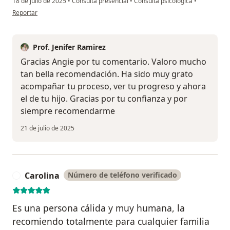
18 de julio de 2025
•
Consulta presencial
•
Consulta psicológica
•
en opinión del usuario Anyi Aristizabal
Reportar
Prof. Jenifer Ramirez
Gracias Angie por tu comentario. Valoro mucho
tan bella recomendación. Ha sido muy grato
acompañar tu proceso, ver tu progreso y ahora
el de tu hijo. Gracias por tu confianza y por
siempre recomendarme
21 de julio de 2025
Carolina
Número de teléfono verificado
C
Es una persona cálida y muy humana, la
recomiendo totalmente para cualquier familia