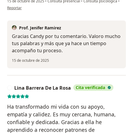
15 de octubre de 2025
•
Consulta presencial
•
Consulta psicológica
•
en opinión del usuario Candy
Reportar
Prof. Jenifer Ramirez
Gracias Candy por tu comentario. Valoro mucho
tus palabras y más que ya hace un tiempo
acompaño tu proceso.
15 de octubre de 2025
Lina Barrera De La Rosa
Cita verificada
L
Ha transformado mi vida con su apoyo,
empatía y calidez. Es muy cercana, humana,
confiable y dedicada. Gracias a ella he
aprendido a reconocer patrones de