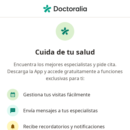
Men
¿Qué estás buscando?
Página De Inicio
Servicios
Evaluación Psicológica Para Cirugía Bariátrica Y Estética
Evaluación psicológica para
Cuida de tu salud
cirugía bariátrica y estética -
Encuentra los mejores especialistas y pide cita.
Información, expertos y
Descarga la App y accede gratuitamente a funciones
preguntas frecuentes
exclusivas para ti:
Gestiona tus visitas fácilmente
Envía mensajes a tus especialistas
Información
Recibe recordatorios y notificaciones