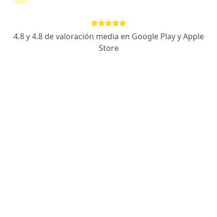
Expertos en evaluación psicológica para
cirugía bariátrica y estética
4.8 y 4.8 de valoración media en Google Play y Apple
Store
Camilo Andrés Hoyos Lozano
Psicólogo
Bogotá
Reservar cita
Julieth Caballero Salazar
Psiquiatra
Bogotá
Reservar cita
Banira Roa Yi
Psiquiatra