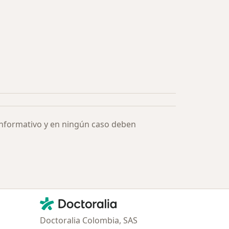
ía: Especialistas más solicitados
informativo y en ningún caso deben
Contacto
Doctoralia - Página de inicio
Doctoralia Colombia, SAS