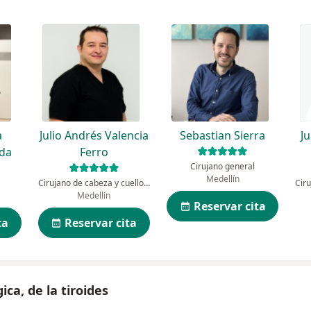
a
Julio Andrés Valencia
Sebastian Sierra
J
da
Ferro
Cirujano general
Medellín
Cirujano de cabeza y cuello, Cirujano general
Medellín
Reservar cita
ta
Reservar cita
ca, de la tiroides