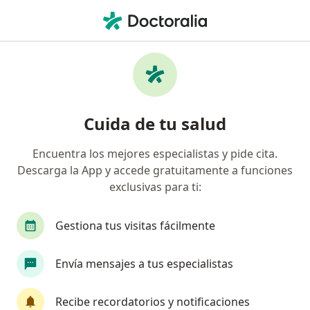
Men
¿Qué estás buscando?
Página De Inicio
Servicios
Individual Online Therapy
Individual online therapy -
Cuida de tu salud
Información, expertos y
preguntas frecuentes
Encuentra los mejores especialistas y pide cita.
Descarga la App y accede gratuitamente a funciones
exclusivas para ti:
Gestiona tus visitas fácilmente
Información
Envía mensajes a tus especialistas
Expertos en individual online therapy
Recibe recordatorios y notificaciones