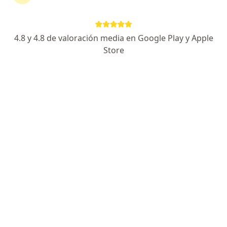
Javier Villamizar
4.8 y 4.8 de valoración media en Google Play y Apple
Psicólogo
Store
Bogotá
Reservar cita
Bibiana Brand
Psicólogo
Medellín
Reservar cita
Elliliana Alvarez Monsalve
Psicólogo
San Andres
Reservar cita