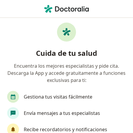
Men
¿Qué estás buscando?
Página De Inicio
Servicios
Inducción De La Ovulación
Inducción de la ovulación -
Cuida de tu salud
Información, expertos y
preguntas frecuentes
Encuentra los mejores especialistas y pide cita.
Descarga la App y accede gratuitamente a funciones
exclusivas para ti:
Gestiona tus visitas fácilmente
Información
Envía mensajes a tus especialistas
Expertos en inducción de la ovulación
Recibe recordatorios y notificaciones