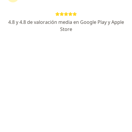
Jimmy Castañeda Castañeda
4.8 y 4.8 de valoración media en Google Play y Apple
Ginecólogo
Store
Bogotá
Reservar cita
Mario Santiago Mesa Espinel
Ginecólogo
Sogamoso
Reservar cita
Mario Santiago Mesa Espinel
Ginecólogo
Sogamoso
Reservar cita