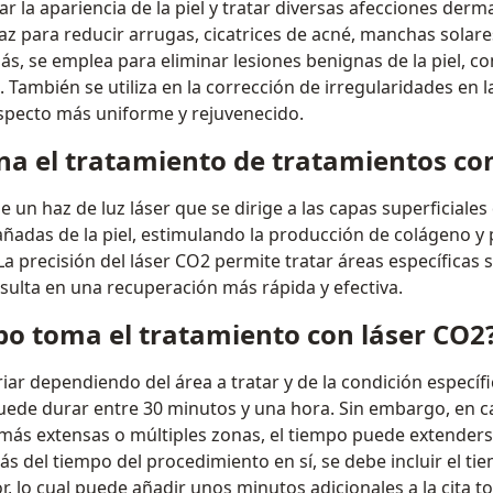
ar la apariencia de la piel y tratar diversas afecciones derm
az para reducir arrugas, cicatrices de acné, manchas solare
s, se emplea para eliminar lesiones benignas de la piel, c
 También se utiliza en la corrección de irregularidades en la 
pecto más uniforme y rejuvenecido.
a el tratamiento de tratamientos con
 un haz de luz láser que se dirige a las capas superficiales d
dañadas de la piel, estimulando la producción de colágeno 
La precisión del láser CO2 permite tratar áreas específicas si
esulta en una recuperación más rápida y efectiva.
o toma el tratamiento con láser CO2
ar dependiendo del área a tratar y de la condición específi
uede durar entre 30 minutos y una hora. Sin embargo, en 
 más extensas o múltiples zonas, el tiempo puede extenders
s del tiempo del procedimiento en sí, se debe incluir el ti
, lo cual puede añadir unos minutos adicionales a la cita to