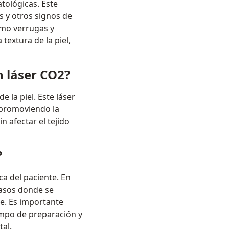
atológicas. Este
s y otros signos de
omo verrugas y
textura de la piel,
 láser CO2?
e la piel. Este láser
y promoviendo la
n afectar el tejido
?
ca del paciente. En
casos donde se
e. Es importante
empo de preparación y
tal.