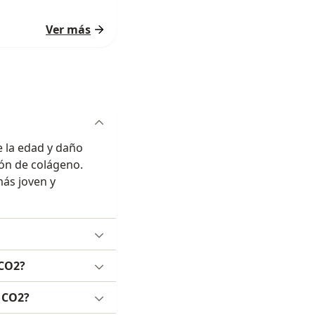
Ver más
e la edad y daño
ión de colágeno.
más joven y
 CO2?
 CO2?