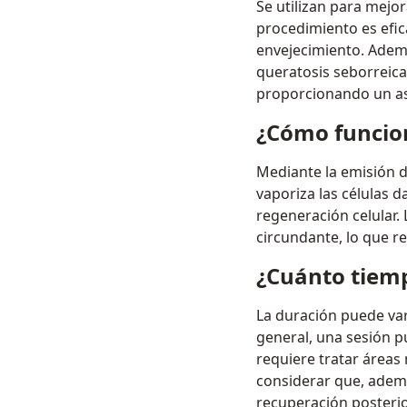
Se utilizan para mejor
procedimiento es efic
envejecimiento. Ademá
queratosis seborreica.
proporcionando un as
¿Cómo funcion
Mediante la emisión de
vaporiza las células 
regeneración celular. 
circundante, lo que r
¿Cuánto tiemp
La duración puede vari
general, una sesión p
requiere tratar áreas
considerar que, ademá
recuperación posterior