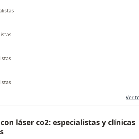
alistas
listas
listas
listas
Ver t
on láser co2: especialistas y clínicas
s