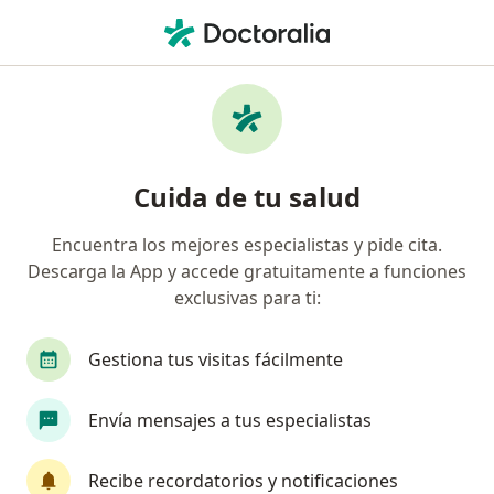
Men
¿Qué estás buscando?
Página De Inicio
Servicios
Lactancia Materna
Lactancia materna -
Cuida de tu salud
Información, expertos y
preguntas frecuentes
Encuentra los mejores especialistas y pide cita.
Descarga la App y accede gratuitamente a funciones
exclusivas para ti:
Gestiona tus visitas fácilmente
Información
Envía mensajes a tus especialistas
Expertos en lactancia materna
Recibe recordatorios y notificaciones