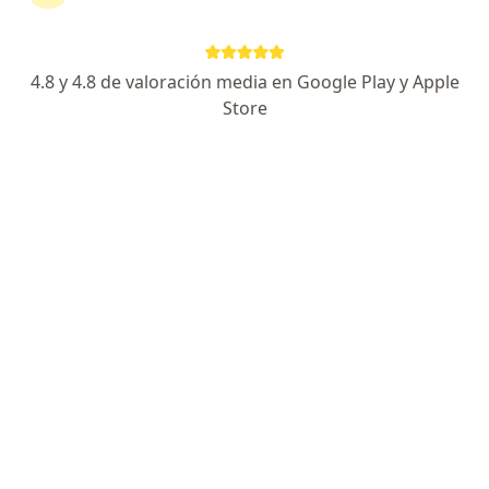
Eugenia Velásquez Moreno M
4.8 y 4.8 de valoración media en Google Play y Apple
Nutricionista
Store
Medellín
Magola Pajaro Solano
Nutricionista
Barranquilla
Martha Lucía Lemos Riaño
Nutricionista
Cali
Doris Alvarez Morales