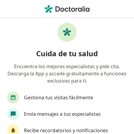
Men
Ligadura Laparoscópica De Trompas • Cali, Valle del Cauca
Filtros
• 1
Seguro
Mapa
Especialistas en Ligadura laparoscópica de
Cuida de tu salud
trompas Cali
Encuentra los mejores especialistas y pide cita.
Descarga la App y accede gratuitamente a funciones
¿Qué especialidad estás buscando?
exclusivas para ti:
Ginecólogo
Cirujano plástico
Médico gene
Gestiona tus visitas fácilmente
Envía mensajes a tus especialistas
Recibe recordatorios y notificaciones