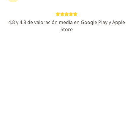
la vulva
4.8 y 4.8 de valoración media en Google Play y Apple
Sandra Patricia Perea Hernandez
Store
Ginecólogo
Cali
Reservar cita
Paula Andrea Arias Lozano
Ginecólogo, Médico general
Cali
Reservar cita
Pablo Alberto Cano Aristizabal
Ginecólogo
Medellín