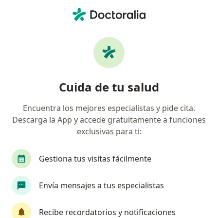
Men
¿Qué estás buscando?
Página De Inicio
Servicios
Malformaciones Vaginales Y De La Vulva
Malformaciones vaginales y de la
Cuida de tu salud
vulva - Información, expertos y
Encuentra los mejores especialistas y pide cita.
preguntas frecuentes
Descarga la App y accede gratuitamente a funciones
exclusivas para ti:
Gestiona tus visitas fácilmente
Información
Envía mensajes a tus especialistas
Expertos en malformaciones vaginales y de
Recibe recordatorios y notificaciones