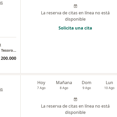
ás
La reserva de citas en línea no está
disponible
Solicita una cita
a
Leblon Cirugía Plástica // Torre medica #1 El Tesoro Consultorio 1337
 200.000
Hoy
Mañana
Dom
Lun
7 Ago
8 Ago
9 Ago
10 Ago
ás
La reserva de citas en línea no está
disponible