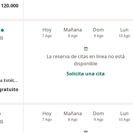
 120.000
Hoy
Mañana
Dom
Lun
7 Ago
8 Ago
9 Ago
10 Ago
ás
La reserva de citas en línea no está
disponible
Solicita una cita
Dr. Felipe Galiano. Cirugía Plástica y Medicina Estética
gratuito
Hoy
Mañana
Dom
Lun
7 Ago
8 Ago
9 Ago
10 Ago
ás