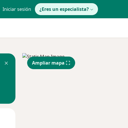
Iniciar sesión
¿Eres un especialista?
Ampliar mapa
Mar
Mié
Jue
11 Ago
12 Ago
13 Ago