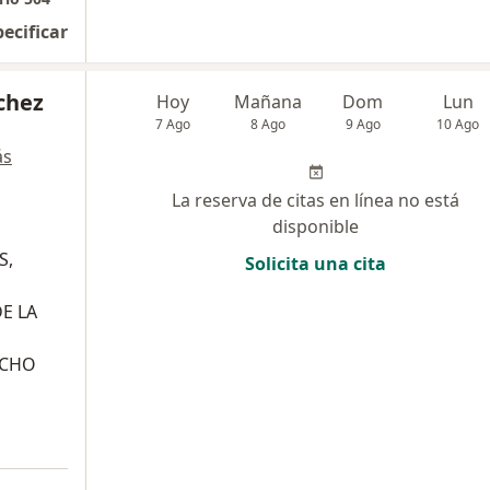
pecificar
chez
Hoy
Mañana
Dom
Lun
7 Ago
8 Ago
9 Ago
10 Ago
ás
La reserva de citas en línea no está
disponible
S,
Solicita una cita
E LA
UCHO