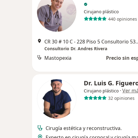
Cirujano plástico
440 opiniones
CR 30 # 10 C - 228 Piso 5 Consultorio 533 Mall Interplaza sobre l
Consultorio Dr. Andres Rivera
Mastopexia
Precio sin es
Dr. Luis G. Figuer
·
Ver m
Cirujano plástico
32 opiniones
Cirugía estética y reconstructiva.
Experto en cirugía corporal y cirugía m