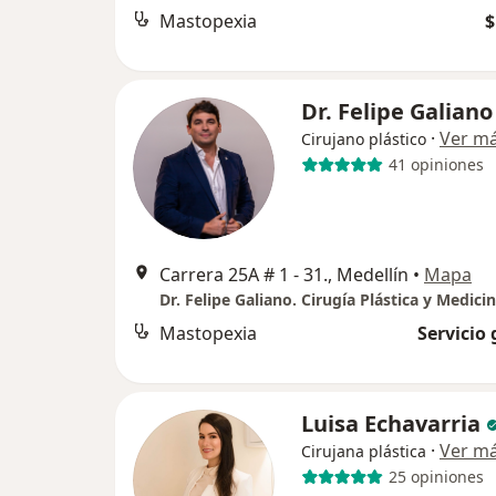
Mastopexia
$
Dr. Felipe Galiano
·
Ver m
Cirujano plástico
41 opiniones
Carrera 25A # 1 - 31., Medellín
•
Mapa
Mastopexia
Servicio 
Luisa Echavarria
·
Ver m
Cirujana plástica
25 opiniones