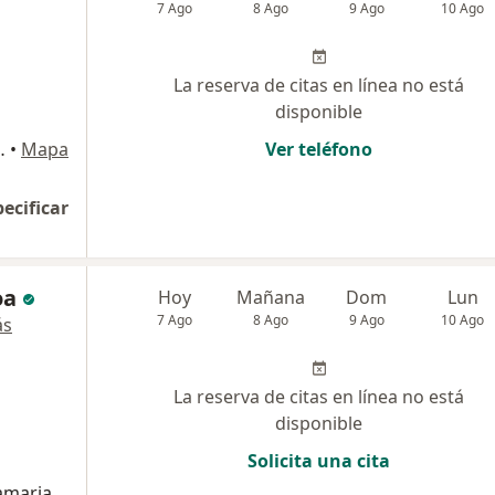
7 Ago
8 Ago
9 Ago
10 Ago
La reserva de citas en línea no está
disponible
a transversal inferior (Poblado), Medellín
•
Mapa
Ver teléfono
pecificar
oa
Hoy
Mañana
Dom
Lun
7 Ago
8 Ago
9 Ago
10 Ago
ás
La reserva de citas en línea no está
disponible
Solicita una cita
amaria.