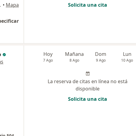
9, Medellín
•
Mapa
Solicita una cita
pecificar
o
Hoy
Mañana
Dom
Lun
7 Ago
8 Ago
9 Ago
10 Ago
ás
La reserva de citas en línea no está
disponible
Solicita una cita
rio 504