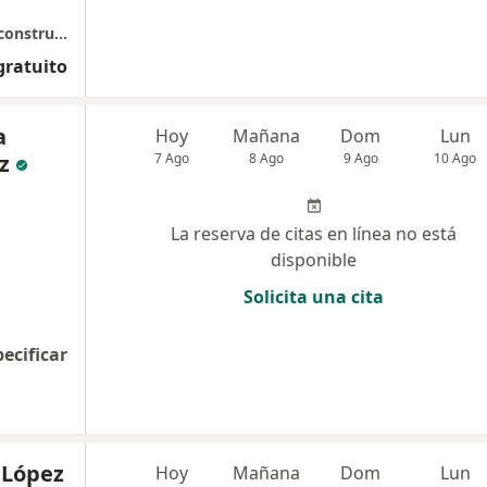
Dr Alejandro Sánchez – Cirugía Plástica y Reconstructiva
gratuito
a
Hoy
Mañana
Dom
Lun
z
7 Ago
8 Ago
9 Ago
10 Ago
La reserva de citas en línea no está
disponible
Solicita una cita
pecificar
 López
Hoy
Mañana
Dom
Lun