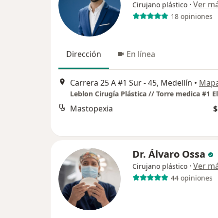
·
Ver m
Cirujano plástico
18 opiniones
Dirección
En línea
Carrera 25 A #1 Sur - 45, Medellín
•
Map
Mastopexia
$
Dr. Álvaro Ossa
·
Ver m
Cirujano plástico
44 opiniones