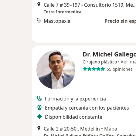
Calle 7 # 39–197 - Consultorio 151
Torre Intermedica
Mastopexia
Precio sin es
Dr. Michel Galleg
·
Ver m
Cirujano plástico
55 opiniones
Formación y la experiencia
Empatía y cercanía con los pacientes
Disponibilidad constante
Calle 2 # 20-50., Medellín
•
Mapa
Dr. Michel Gallego Edificio Qoffice. Consulto