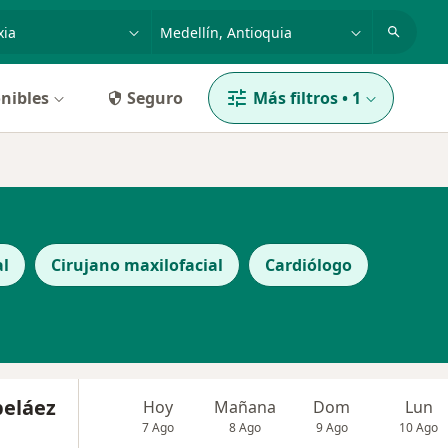
dad, enfermedad o nombre
p. ej. Bogotá
nibles
Seguro
Más filtros
•
1
al
Cirujano maxilofacial
Cardiólogo
beláez
Hoy
Mañana
Dom
Lun
7 Ago
8 Ago
9 Ago
10 Ago