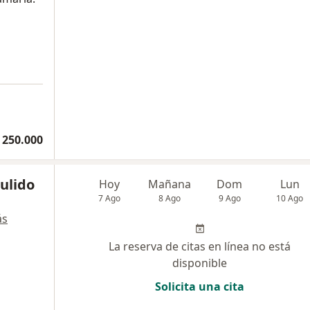
 250.000
Pulido
Hoy
Mañana
Dom
Lun
7 Ago
8 Ago
9 Ago
10 Ago
ás
La reserva de citas en línea no está
disponible
Solicita una cita