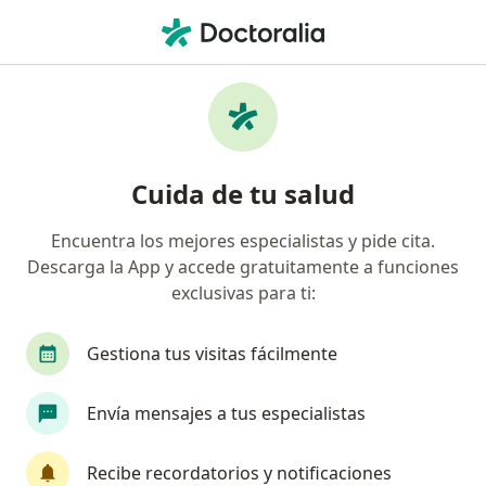
Men
Reducción De Seno • Medellín, Antioquia
Filtros
• 1
Seguro
Mapa
Especialistas en Reducción de Seno Medellín
Cuida de tu salud
Encuentra los mejores especialistas y pide cita.
¿Qué especialidad estás buscando?
Descarga la App y accede gratuitamente a funciones
Cirujano plástico
Cirujano maxilofacial
C
exclusivas para ti:
Gestiona tus visitas fácilmente
Envía mensajes a tus especialistas
Recibe recordatorios y notificaciones