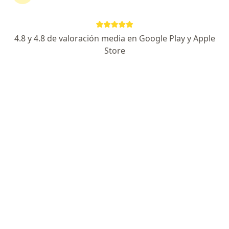
Oscar Omar Vargas Orostegui
4.8 y 4.8 de valoración media en Google Play y Apple
Medico alternativo
Store
Bogotá
Reservar cita
Manuel Romualdo De Diego
Palencia
Médico general
Bogotá
Reservar cita
Julio César Ríos Duque
Medico alternativo
Manizales