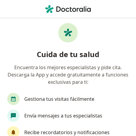
Men
¿Qué estás buscando?
Página De Inicio
Servicios
Medicina Alternativa
Medicina alternativa -
Cuida de tu salud
Información, expertos y
preguntas frecuentes
Encuentra los mejores especialistas y pide cita.
Descarga la App y accede gratuitamente a funciones
exclusivas para ti:
Gestiona tus visitas fácilmente
Información
Envía mensajes a tus especialistas
Expertos en medicina alternativa
Recibe recordatorios y notificaciones