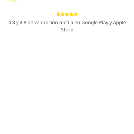
Luis Restrepo
4.8 y 4.8 de valoración media en Google Play y Apple
Store
Ginecólogo
Medellín
Reservar cita
Humberto Gabriel Turizo
Ginecólogo
Medellín
Reservar cita
Mavhis Johana Sabalza Negrete
Ginecólogo
Medellín