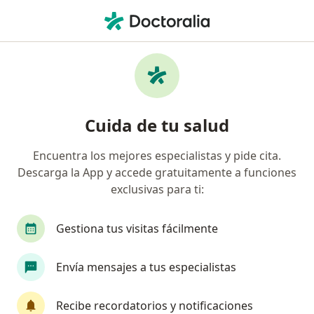
Men
¿Qué estás buscando?
Página De Inicio
Servicios
Medicina Integral En La Mujer
Medicina integral en la mujer -
Cuida de tu salud
Información, expertos y
Encuentra los mejores especialistas y pide cita.
preguntas frecuentes
Descarga la App y accede gratuitamente a funciones
exclusivas para ti:
Gestiona tus visitas fácilmente
Información
Envía mensajes a tus especialistas
Expertos en medicina integral en la mujer
Recibe recordatorios y notificaciones