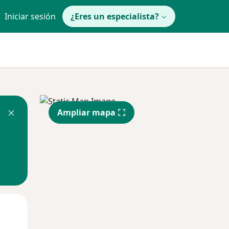
Iniciar sesión
¿Eres un especialista?
Ampliar mapa
Mar
Mié
Jue
11 Ago
12 Ago
13 Ago