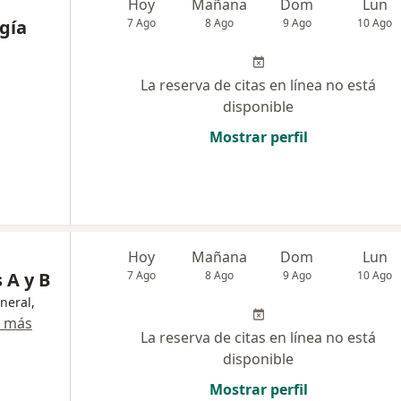
Hoy
Mañana
Dom
Lun
gía
7 Ago
8 Ago
9 Ago
10 Ago
La reserva de citas en línea no está
disponible
Mostrar perfil
Hoy
Mañana
Dom
Lun
 A y B
7 Ago
8 Ago
9 Ago
10 Ago
neral,
r más
La reserva de citas en línea no está
disponible
Mostrar perfil