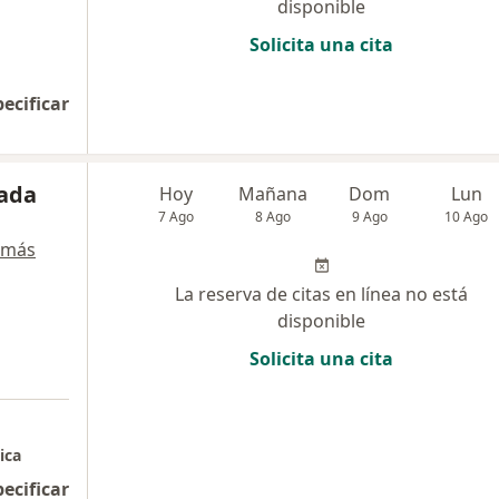
disponible
Solicita una cita
pecificar
sada
Hoy
Mañana
Dom
Lun
7 Ago
8 Ago
9 Ago
10 Ago
 más
La reserva de citas en línea no está
disponible
Solicita una cita
ica
pecificar