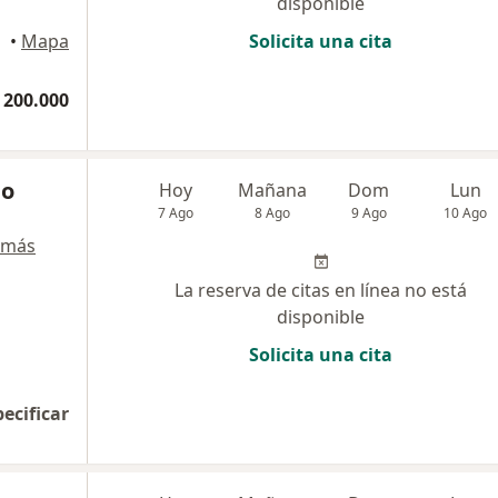
disponible
•
Mapa
Solicita una cita
 200.000
mo
Hoy
Mañana
Dom
Lun
7 Ago
8 Ago
9 Ago
10 Ago
 más
La reserva de citas en línea no está
disponible
Solicita una cita
pecificar