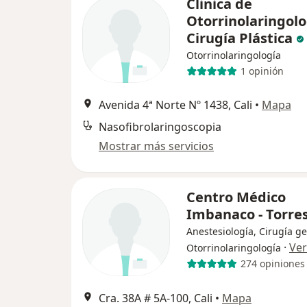
Clinica de
Otorrinolaringolo
Cirugía Plástica
Otorrinolaringología
1 opinión
Avenida 4ª Norte Nº 1438, Cali
•
Mapa
Nasofibrolaringoscopia
Mostrar más servicios
Centro Médico
Imbanaco - Torres
Anestesiología, Cirugía ge
·
Ve
Otorrinolaringología
274 opiniones
Cra. 38A # 5A-100, Cali
•
Mapa