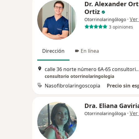
Dr. Alexander Ort
Ortiz
·
Ver
Otorrinolaringólogo
3 opiniones
Dirección
En línea
calle 36 norte número 6A-65 consultorio 1116, piso 11, centro comercial pacific mall
consultorio otorrinolaringologia
Nasofibrolaringoscopia
Precio sin es
Dra. Eliana Gaviri
·
Ver
Otorrinolaringóloga