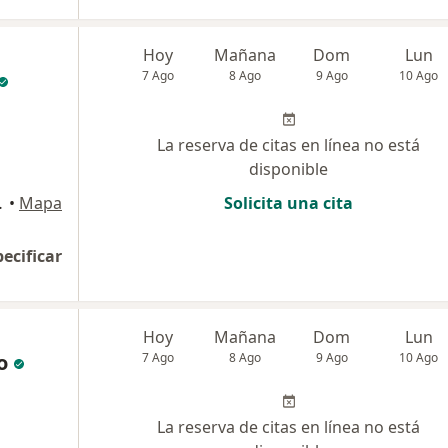
Hoy
Mañana
Dom
Lun
7 Ago
8 Ago
9 Ago
10 Ago
La reserva de citas en línea no está
disponible
io 735, Cali
•
Mapa
Solicita una cita
pecificar
Hoy
Mañana
Dom
Lun
o
7 Ago
8 Ago
9 Ago
10 Ago
La reserva de citas en línea no está