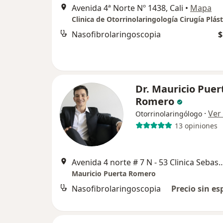
Avenida 4ª Norte Nº 1438, Cali
•
Mapa
Clinica de Otorrinolaringología Cirugía Plást
Nasofibrolaringoscopia
$
Dr. Mauricio Puer
Romero
·
Ver
Otorrinolaringólogo
13 opiniones
Avenida 4 norte # 7 N - 53 Clinica Sebastián de Belalcáz
Mauricio Puerta Romero
Nasofibrolaringoscopia
Precio sin es