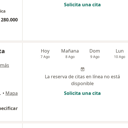
Solicita una cita
ica
 280.000
ta
Hoy
Mañana
Dom
Lun
7 Ago
8 Ago
9 Ago
10 Ago
 más
La reserva de citas en línea no está
disponible
ar. Consultorio 1101, Cali
•
Mapa
Solicita una cita
pecificar