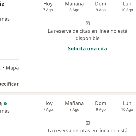
iz
Hoy
Mañana
Dom
Lun
7 Ago
8 Ago
9 Ago
10 Ago
 más
La reserva de citas en línea no está
disponible
Solicita una cita
, world trade center, Cali
•
Mapa
pecificar
a
Hoy
Mañana
Dom
Lun
7 Ago
8 Ago
9 Ago
10 Ago
 más
La reserva de citas en línea no está