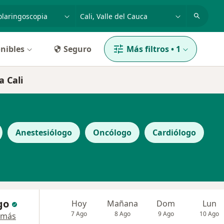
dad, enfermedad o nombre
p. ej. Bogotá
nibles
Seguro
Más filtros
•
1
a Cali
Anestesiólogo
Oncólogo
Cardiólogo
go
Hoy
Mañana
Dom
Lun
7 Ago
8 Ago
9 Ago
10 Ago
 más