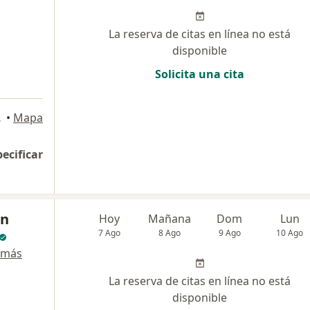
La reserva de citas en línea no está
disponible
Solicita una cita
 l, Cali
•
Mapa
pecificar
an
Hoy
Mañana
Dom
Lun
7 Ago
8 Ago
9 Ago
10 Ago
 más
La reserva de citas en línea no está
disponible