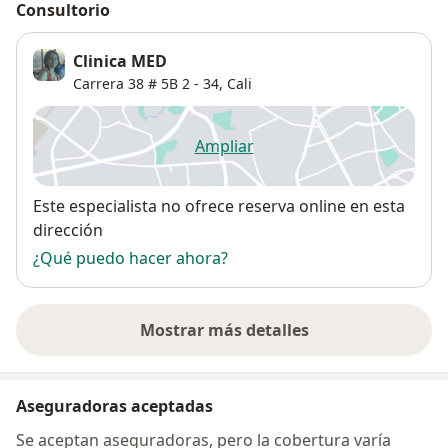
Consultorio
Clinica MED
Carrera 38 # 5B 2 - 34,
Cali
Ampliar
se abre en una nueva pestañ
Disponibilidad
Este especialista no ofrece reserva online en esta
dirección
¿Qué puedo hacer ahora?
Mostrar más detalles
sobre la dirección
Aseguradoras aceptadas
Se aceptan aseguradoras, pero la cobertura varía