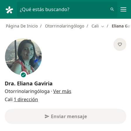
Men
¿Qué estás buscando?
Página De Inicio
Otorrinolaringólogo
Cali
Eliana Ga
Cambiar de ci
Dra.
Eliana Gaviria
sobre las especializaciones
Otorrinolaringóloga
·
Ver más
Cali
1 dirección
Enviar mensaje