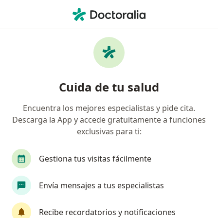
Men
Nasofibrolaringoscopia • Cartagena, Bolívar
Filtros
• 1
Mapa
Especialistas en Nasofibrolaringoscopia
Cuida de tu salud
Cartagena
Encuentra los mejores especialistas y pide cita.
Descarga la App y accede gratuitamente a funciones
¿Qué especialidad estás buscando?
exclusivas para ti:
Otorrinolaringólogo
Médico general
Gestiona tus visitas fácilmente
Envía mensajes a tus especialistas
Recibe recordatorios y notificaciones