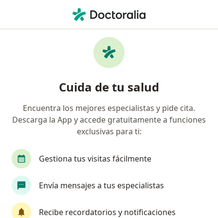
Men
¿Qué estás buscando?
Página De Inicio
Servicios
Neuropatía Diabética
Neuropatía diabética -
Cuida de tu salud
Información, expertos y
preguntas frecuentes
Encuentra los mejores especialistas y pide cita.
Descarga la App y accede gratuitamente a funciones
exclusivas para ti:
Gestiona tus visitas fácilmente
Información
Envía mensajes a tus especialistas
Expertos en neuropatía diabética
Recibe recordatorios y notificaciones