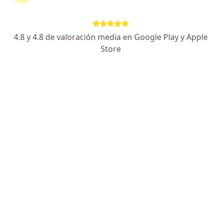
Erika Sánchez
4.8 y 4.8 de valoración media en Google Play y Apple
Terapeuta complementario
Store
Palmira
Marina Liliane Maldonado
Jaramillo
Anestesiólogo
Bogotá
Juliana Ortiz Restrepo
Anestesiólogo, Especialista en cuidados críticos
Bogotá
Camilo Torres Martinez