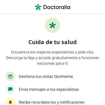
Men
¿Qué estás buscando?
Página De Inicio
Servicios
Odontalgia
Odontalgia - Información,
Cuida de tu salud
expertos y preguntas frecuentes
Encuentra los mejores especialistas y pide cita.
Descarga la App y accede gratuitamente a funciones
exclusivas para ti:
Información
Gestiona tus visitas fácilmente
Expertos en odontalgia
Envía mensajes a tus especialistas
Recibe recordatorios y notificaciones