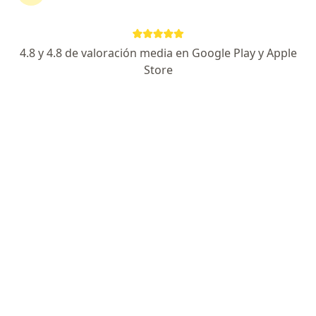
Adriana Bastidas López
Odontólogo, Ortodoncista
4.8 y 4.8 de valoración media en Google Play y Apple
Cali
Store
Reservar cita
Claudia Garcia Palencia
Odontólogo
Cúcuta
Reservar cita
Paola Duque
Odontólogo
Bogotá
Reservar cita
Rodrigo Ivan Rios Osorio