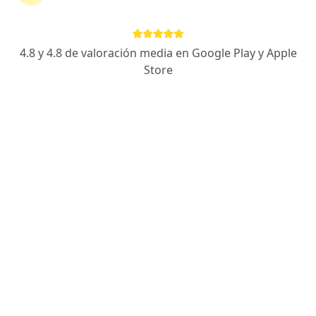
Sebastián Rojas Munera
Oftalmólogo
4.8 y 4.8 de valoración media en Google Play y Apple
Medellín
Store
Reservar cita
Reinaldo Galue
Oftalmólogo
Bogotá
Reservar cita
Jorge Álvaro Monje Carvajal
Oftalmólogo
Neiva
Reservar cita
Pablo Emilio Vanegas