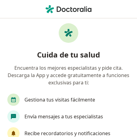
Men
¿Qué estás buscando?
Página De Inicio
Servicios
Óptica
Óptica - Información, expertos y
Cuida de tu salud
preguntas frecuentes
Encuentra los mejores especialistas y pide cita.
Descarga la App y accede gratuitamente a funciones
exclusivas para ti:
Información
Gestiona tus visitas fácilmente
Expertos en óptica
Envía mensajes a tus especialistas
Recibe recordatorios y notificaciones