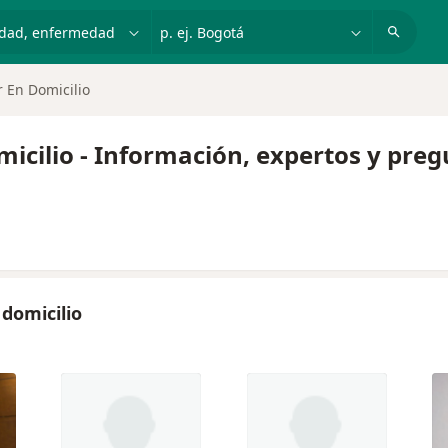
dad, enfermedad o nombre
p. ej. Bogotá
r En Domicilio
micilio - Información, expertos y pre
 domicilio