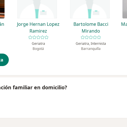
án
Jorge Hernan Lopez
Bartolome Bacci
Ma
Ramirez
Mirando
Geriatra
Geriatra, Internista
Bogotá
Barranquilla
ta
ción familiar en domicilio?