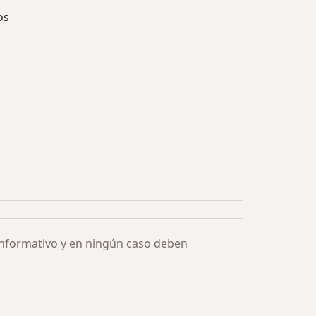
os
ía: Especialistas más solicitados
informativo y en ningún caso deben