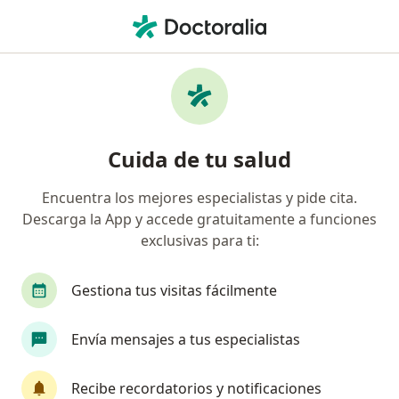
Men
Ortodoncia Invisible Clear Aligner • Bogotá, Cundinamarca
Filtros
• 1
Seguro
Mapa
Especialistas en Ortodoncia invisible clear
Cuida de tu salud
Aligner Bogotá
Encuentra los mejores especialistas y pide cita.
Descarga la App y accede gratuitamente a funciones
¿Qué especialidad estás buscando?
exclusivas para ti:
Odontólogo
Ortodoncista
Cirujano maxil
Gestiona tus visitas fácilmente
Envía mensajes a tus especialistas
Recibe recordatorios y notificaciones