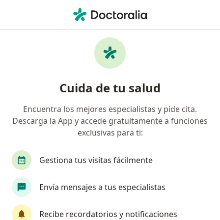
Men
Blanqueamiento Dental • Bogotá, Cundinamarca
Filtros
• 1
Seguro
Mapa
Especialistas en Blanqueamiento dental
Cuida de tu salud
Bogotá
Encuentra los mejores especialistas y pide cita.
Descarga la App y accede gratuitamente a funciones
¿Qué especialidad estás buscando?
exclusivas para ti:
Odontólogo
Ortodoncista
Cirujano maxil
Gestiona tus visitas fácilmente
Envía mensajes a tus especialistas
Recibe recordatorios y notificaciones