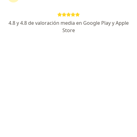
4.8 y 4.8 de valoración media en Google Play y Apple
Store
Dr. Juan Fernando Echeverri de la Roche
·
Ver más
Odontólogo
11 opiniones
Aclaramiento dental con Laser.
Universidad Colegio Odontológico de Colombia
Excelente Atención, Amabilidad y Experiencia.
Calle 70A #23b-09, Manizales
•
Mapa
DR. JUAN FERNANDO ECHEVERRI DE LA ROCHE. ORTODONCISTA.
Ortodoncia
$ 140
Este especialista no ofrece reserva de cita en línea en esta dirección.