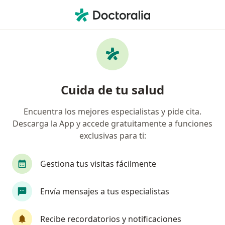
Men
Ortodoncia • Caldas, Caldas
Filtros
• 1
Seguro
Mapa
Especialistas en Ortodoncia Caldas
Cuida de tu salud
Encuentra los mejores especialistas y pide cita.
¿Qué especialidad estás buscando?
Descarga la App y accede gratuitamente a funciones
Odontólogo
Ortodoncista
exclusivas para ti:
Cirujano maxilofacial
Radiólogo
Gestiona tus visitas fácilmente
Ortopedista infantil
Ver más
Envía mensajes a tus especialistas
Recibe recordatorios y notificaciones