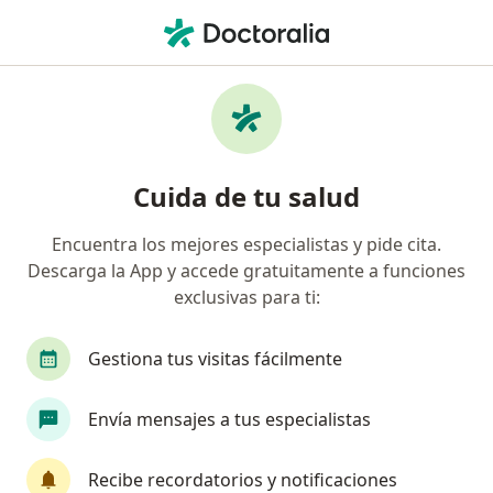
Men
Ortodoncia • Itagüí, Antioquia
Filtros
• 1
Seguro
Mapa
Especialistas en Ortodoncia Itagüí
Cuida de tu salud
Encuentra los mejores especialistas y pide cita.
¿Qué especialidad estás buscando?
Descarga la App y accede gratuitamente a funciones
Odontólogo
Ortodoncista
exclusivas para ti:
Gestiona tus visitas fácilmente
Envía mensajes a tus especialistas
Recibe recordatorios y notificaciones