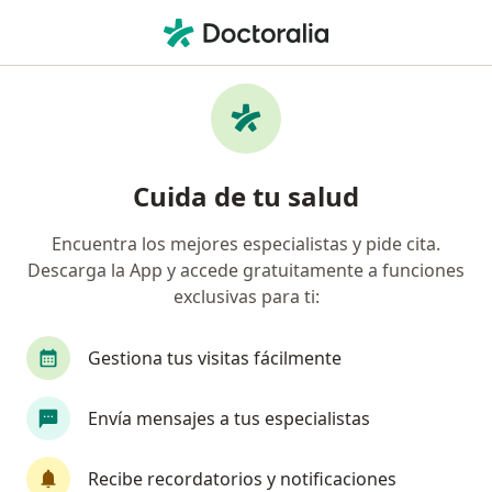
Men
Ortodoncia • La Ceja, Antioquia
Filtros
• 1
Seguro
Mapa
Especialistas en Ortodoncia La Ceja
Cuida de tu salud
Encuentra los mejores especialistas y pide cita.
¿Qué especialidad estás buscando?
Descarga la App y accede gratuitamente a funciones
Odontólogo
Cirujano maxilofacial
Odont
exclusivas para ti:
Gestiona tus visitas fácilmente
Envía mensajes a tus especialistas
Recibe recordatorios y notificaciones