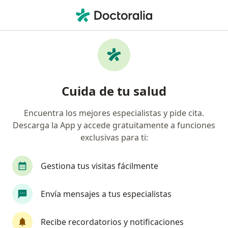
Men
Ortodoncia • La Estrella, Antioquia
Filtros
• 1
Seguro
Mapa
Especialistas en Ortodoncia La Estrella
Cuida de tu salud
Encuentra los mejores especialistas y pide cita.
¿Qué especialidad estás buscando?
Descarga la App y accede gratuitamente a funciones
Odontólogo
Ortodoncista
exclusivas para ti:
Gestiona tus visitas fácilmente
Envía mensajes a tus especialistas
Recibe recordatorios y notificaciones