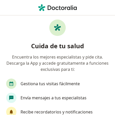
Men
Ortodoncia • Tuluá, Valle del Cauca
Filtros
• 1
Seguro
Mapa
Especialistas en Ortodoncia Tuluá
Cuida de tu salud
Encuentra los mejores especialistas y pide cita.
¿Qué especialidad estás buscando?
Descarga la App y accede gratuitamente a funciones
Odontólogo
Cirujano maxilofacial
Ortodo
exclusivas para ti:
Gestiona tus visitas fácilmente
Envía mensajes a tus especialistas
Recibe recordatorios y notificaciones