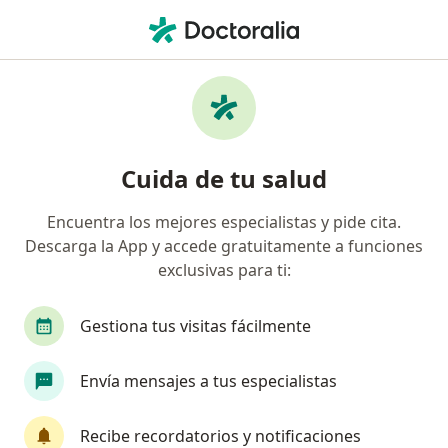
Men
Ortodoncia • Villavicencio, Meta
Filtros
• 1
Mapa
Especialistas en Ortodoncia Villavicencio
Cuida de tu salud
Encuentra los mejores especialistas y pide cita.
¿Qué especialidad estás buscando?
Descarga la App y accede gratuitamente a funciones
Odontólogo
Médico general
exclusivas para ti:
Gestiona tus visitas fácilmente
Envía mensajes a tus especialistas
Recibe recordatorios y notificaciones