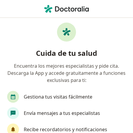
Men
Plasma Rico En Plaquetas Prp • Cali, Valle del Cauca
Filtros
• 1
Seguro
Mapa
Especialistas en Plasma Rico en Plaquetas
Cuida de tu salud
(PRP) Cali
Encuentra los mejores especialistas y pide cita.
Descarga la App y accede gratuitamente a funciones
¿Qué especialidad estás buscando?
exclusivas para ti:
Dermatólogo
Médico general
Ortopedist
Gestiona tus visitas fácilmente
Envía mensajes a tus especialistas
Recibe recordatorios y notificaciones