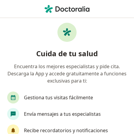
Men
Polifarmacia Uso De Múltiples Medicamentos • Barranquilla, Atlántico
Filtros
• 1
Mapa
Especialistas en Polifarmacia (uso de
Cuida de tu salud
múltiples medicamentos) Barranquilla
Encuentra los mejores especialistas y pide cita.
Descarga la App y accede gratuitamente a funciones
¿Qué especialidad estás buscando?
exclusivas para ti:
Geriatra
Gestiona tus visitas fácilmente
Envía mensajes a tus especialistas
Recibe recordatorios y notificaciones