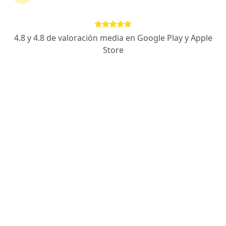
domicilio
4.8 y 4.8 de valoración media en Google Play y Apple
Aída Zulima González Arango
Store
Psicólogo
Medellín
Reservar cita
Belky Janneth Ramos Rico
Psicólogo
Bogotá
Reservar cita
Bibiana Brand
Psicólogo
Medellín