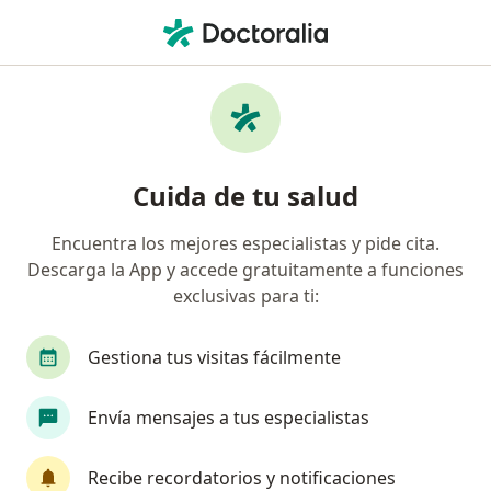
Men
¿Qué estás buscando?
Página De Inicio
Servicios
Psicoterapia De Pareja A Domicilio
Psicoterapia de pareja a
Cuida de tu salud
domicilio - Información, expertos
Encuentra los mejores especialistas y pide cita.
y preguntas frecuentes
Descarga la App y accede gratuitamente a funciones
exclusivas para ti:
Gestiona tus visitas fácilmente
Información
Envía mensajes a tus especialistas
Expertos en psicoterapia de pareja a
Recibe recordatorios y notificaciones