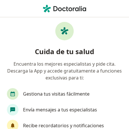
Men
¿Qué estás buscando?
Página De Inicio
Servicios
Radiesse (Hidroxiapatita De Calcio)
Radiesse (hidroxiapatita de
Cuida de tu salud
calcio) - Información, expertos y
Encuentra los mejores especialistas y pide cita.
preguntas frecuentes
Descarga la App y accede gratuitamente a funciones
exclusivas para ti:
Gestiona tus visitas fácilmente
Información
Envía mensajes a tus especialistas
Expertos en radiesse (hidroxiapatita de
Recibe recordatorios y notificaciones