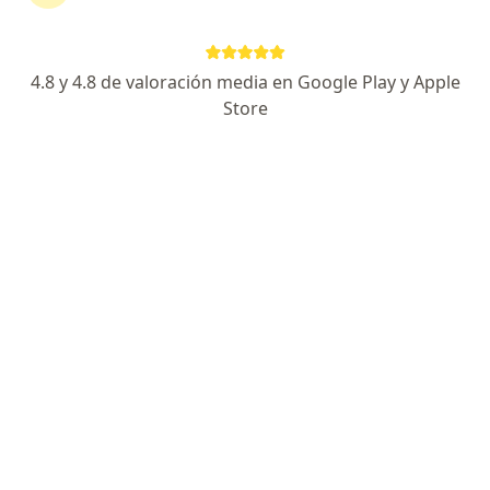
calcio)
4.8 y 4.8 de valoración media en Google Play y Apple
Carolina Suárez Carvajal
Store
Médico estético
Bogotá
Reservar cita
Alexandra Valderrama
Médico estético
Ibagué
Reservar cita
Sandro Florez
Médico estético
Bogotá