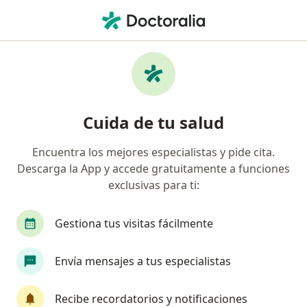
Men
¿Qué estás buscando?
Página De Inicio
Servicios
Radiofrecuencia Pixelada
Radiofrecuencia pixelada -
Cuida de tu salud
Información, expertos y
preguntas frecuentes
Encuentra los mejores especialistas y pide cita.
Descarga la App y accede gratuitamente a funciones
Otros nombres: radiofrecuencia facial con láser
exclusivas para ti:
pixelado.
Gestiona tus visitas fácilmente
Envía mensajes a tus especialistas
Información
Recibe recordatorios y notificaciones