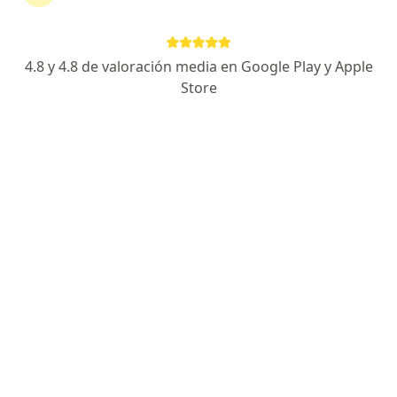
Expertos en radiofrecuencia pixelada
4.8 y 4.8 de valoración media en Google Play y Apple
Store
Gustavo Enrique Nuñez
Hernandez
Otorrinolaringólogo, Médico estético
Yopal
Rafael Rivera Villamil
Dermatólogo, Médico estético
Villavicencio
Beatriz Eugenia Burgos Arango
Médico estético, Terapeuta complementario
Medellín