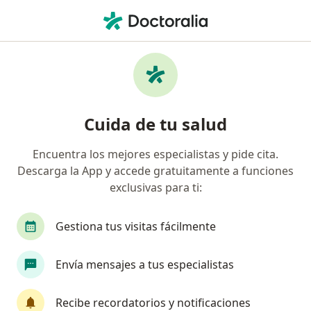
Men
Riesgos En Las Personas Mayores • Barranquilla, Atlántico
Filtros
• 1
Mapa
Especialistas en Riesgos en las personas
Cuida de tu salud
mayores Barranquilla
Encuentra los mejores especialistas y pide cita.
Descarga la App y accede gratuitamente a funciones
¿Qué especialidad estás buscando?
exclusivas para ti:
Geriatra
Gestiona tus visitas fácilmente
Envía mensajes a tus especialistas
Recibe recordatorios y notificaciones