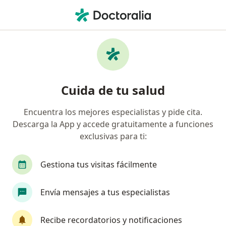
Men
¿Qué estás buscando?
Página De Inicio
Servicios
Rino Modelación Con Ácido Hialurónico
Rino modelación con ácido
Cuida de tu salud
hialurónico - Información,
Encuentra los mejores especialistas y pide cita.
expertos y preguntas frecuentes
Descarga la App y accede gratuitamente a funciones
exclusivas para ti:
Gestiona tus visitas fácilmente
Información
Envía mensajes a tus especialistas
Expertos en rino modelación con ácido
Recibe recordatorios y notificaciones