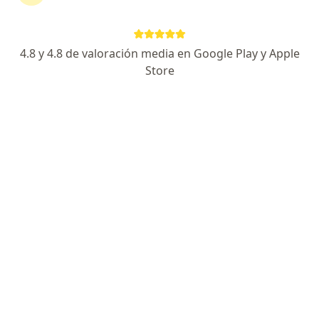
hialurónico
4.8 y 4.8 de valoración media en Google Play y Apple
Carlos Alberto Quintero Contreras
Store
Médico estético
Bogotá
Reservar cita
Jose David Chaparro Gonzalez
Médico estético
Bogotá
Reservar cita
Gustavo Enrique Nuñez
Hernandez
Otorrinolaringólogo, Médico estético