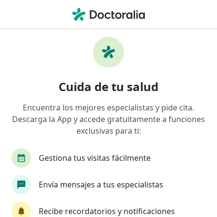
Men
Rinoplastia • Manizales, Caldas
Filtros
• 1
Seguro
Mapa
Especialistas en Rinoplastia Manizales
Cuida de tu salud
Encuentra los mejores especialistas y pide cita.
¿Qué especialidad estás buscando?
Descarga la App y accede gratuitamente a funciones
Otorrinolaringólogo
exclusivas para ti:
Gestiona tus visitas fácilmente
Envía mensajes a tus especialistas
Recibe recordatorios y notificaciones