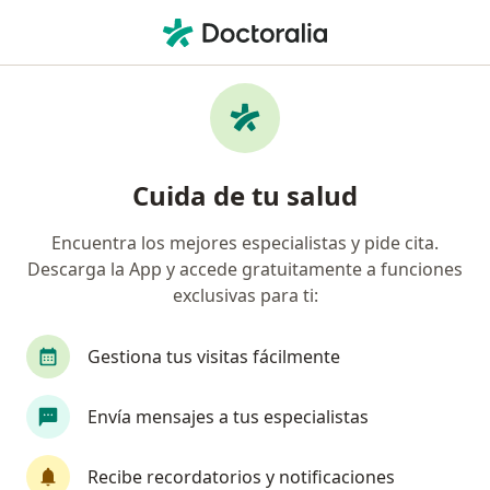
Men
Rinoplastia • Usaquen, Cundinamarca
Filtros
• 1
Seguro
Mapa
Especialistas en Rinoplastia Usaquen
Cuida de tu salud
Encuentra los mejores especialistas y pide cita.
¿Qué especialidad estás buscando?
Descarga la App y accede gratuitamente a funciones
Otorrinolaringólogo
Cirujano plástico
Ci
exclusivas para ti:
Gestiona tus visitas fácilmente
Envía mensajes a tus especialistas
Recibe recordatorios y notificaciones