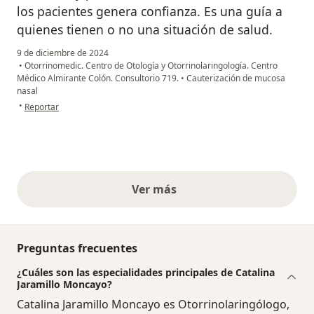
los pacientes genera confianza. Es una guía a
quienes tienen o no una situación de salud.
9 de diciembre de 2024
•
Otorrinomedic. Centro de Otología y Otorrinolaringología. Centro
Médico Almirante Colón. Consultorio 719.
•
Cauterización de mucosa
nasal
en opinión del usuario Yi
•
Reportar
Ver más
opiniones anteriores
Preguntas frecuentes
¿Cuáles son las especialidades principales de Catalina
Jaramillo Moncayo?
Catalina Jaramillo Moncayo es Otorrinolaringólogo,