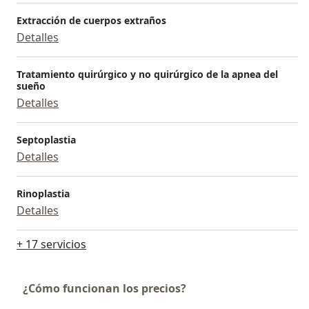
Otorrinolaringóloga y co-fundadora de Otorrinomedic
Extracción de cuerpos extraños
- Centro de Otología y Otorrinolaringología, Bogotá.
Detalles
Tratamiento quirúrgico y no quirúrgico de la apnea del
sueño
Detalles
Septoplastia
Detalles
Rinoplastia
Detalles
+ 17 servicios
¿Cómo funcionan los precios?