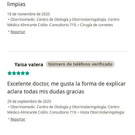
limpias
18 de noviembre de 2025
•
Otorrinomedic. Centro de Otología y Otorrinolaringología. Centro
Médico Almirante Colón. Consultorio 719.
•
Cirugía de cornetes
en opinión del usuario A N R T
•
Reportar
Yaisa valera
Número de teléfono verificado
Y
Excelente doctor, me gusta la forma de explicar
aclara todas mis dudas gracias
29 de septiembre de 2025
•
Otorrinomedic. Centro de Otología y Otorrinolaringología. Centro
Médico Almirante Colón. Consultorio 719.
•
Visita Otorrinolaringología
en opinión del usuario Yaisa valera
•
Reportar