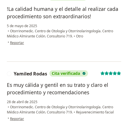
!La calidad humana y el detalle al realizar cada
procedimiento son extraordinarios!
5 de mayo de 2025
•
Otorrinomedic. Centro de Otología y Otorrinolaringología. Centro
Médico Almirante Colón. Consultorio 719.
•
Otro
en opinión del usuario L.G. Solorzano
•
Reportar
Yamiled Rodas
Cita verificada
Y
Es muy cálida y gentil en su trato y claro el
procedimiento y recomendaciones
28 de abril de 2025
•
Otorrinomedic. Centro de Otología y Otorrinolaringología. Centro
Médico Almirante Colón. Consultorio 719.
•
Rejuvenecimiento facial
en opinión del usuario Yamiled Rodas
•
Reportar