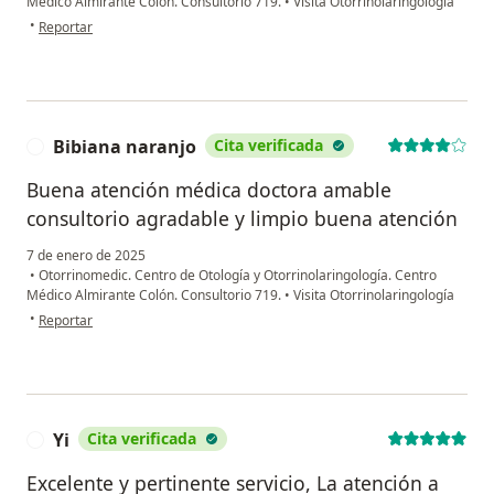
Médico Almirante Colón. Consultorio 719.
•
Visita Otorrinolaringología
en opinión del usuario Johan
•
Reportar
Bibiana naranjo
Cita verificada
B
Buena atención médica doctora amable
consultorio agradable y limpio buena atención
7 de enero de 2025
•
Otorrinomedic. Centro de Otología y Otorrinolaringología. Centro
Médico Almirante Colón. Consultorio 719.
•
Visita Otorrinolaringología
en opinión del usuario Bibiana naranjo
•
Reportar
Yi
Cita verificada
Y
Excelente y pertinente servicio, La atención a