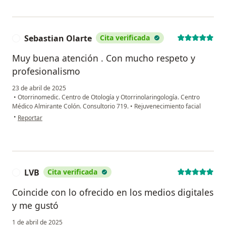
Sebastian Olarte
Cita verificada
S
Muy buena atención . Con mucho respeto y
profesionalismo
23 de abril de 2025
•
Otorrinomedic. Centro de Otología y Otorrinolaringología. Centro
Médico Almirante Colón. Consultorio 719.
•
Rejuvenecimiento facial
en opinión del usuario Sebastian Olarte
•
Reportar
LVB
Cita verificada
L
Coincide con lo ofrecido en los medios digitales
y me gustó
1 de abril de 2025