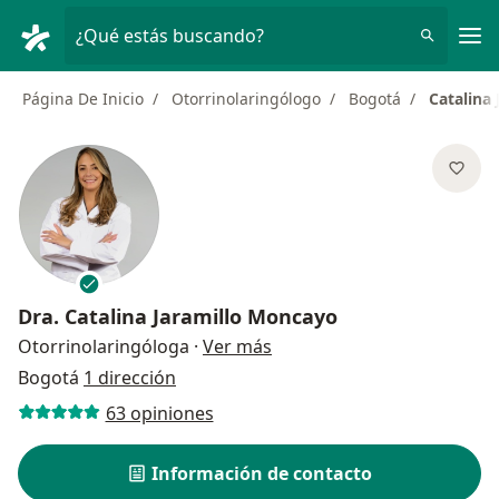
Men
¿Qué estás buscando?
Página De Inicio
Otorrinolaringólogo
Bogotá
Catalina
Dra.
Catalina Jaramillo Moncayo
sobre las especializaciones
Otorrinolaringóloga
·
Ver más
Bogotá
1 dirección
63 opiniones
Información de contacto