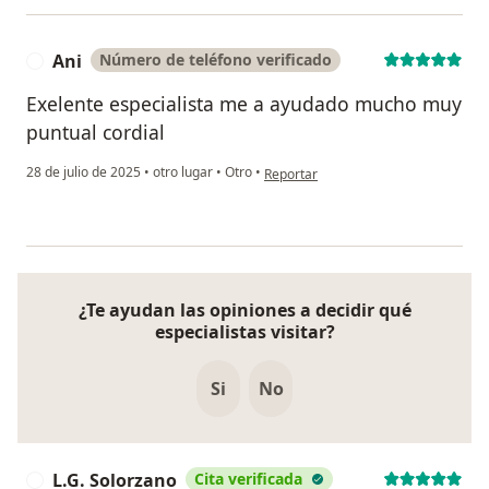
Ani
Número de teléfono verificado
A
Exelente especialista me a ayudado mucho muy
puntual cordial
en opinión del usuario Ani
28 de julio de 2025
•
otro lugar
•
Otro
•
Reportar
¿Te ayudan las opiniones a decidir qué
especialistas visitar?
Si
No
L.G. Solorzano
Cita verificada
L