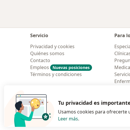
Servicio
Para l
Privacidad y cookies
Especia
Quiénes somos
Clínica
Contacto
Pregun
Empleos
Medic
Nuevas posiciones
Términos y condiciones
Servici
Enfer
Pregun
Aplicac
Tu privacidad es important
Usamos cookies para ofrecerte u
Leer más
.
se abre en una n
se abre 
s
Polska
,
Türkiye
,
España
,