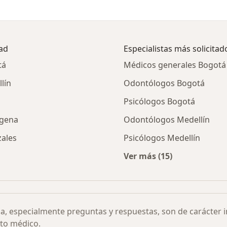
dad
Especialistas más solicitad
tá
Médicos generales Bogotá
lín
Odontólogos Bogotá
Psicólogos Bogotá
agena
Odontólogos Medellín
zales
Psicólogos Medellín
Ver más (15)
tuales de seguimiento por ciudad
Más en esta categor
ia, especialmente preguntas y respuestas, son de carácter 
to médico.