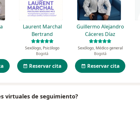
ra
Laurent Marchal
Guillermo Alejandro
Bertrand
Cáceres Díaz
Sexólogo, Psicólogo
Sexólogo, Médico general
Bogotá
Bogotá
ta
Reservar cita
Reservar cita
es virtuales de seguimiento?