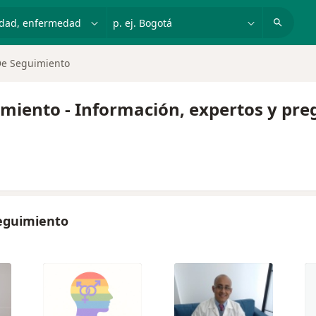
dad, enfermedad o nombre
p. ej. Bogotá
 De Seguimiento
imiento - Información, expertos y pr
seguimiento