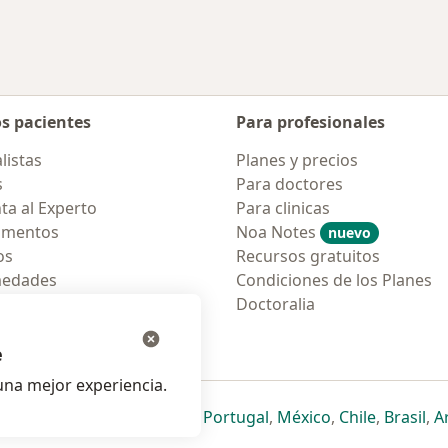
os pacientes
Para profesionales
listas
Planes y precios
s
Para doctores
ta al Experto
Para clinicas
amentos
Noa Notes
nuevo
os
Recursos gratuitos
medades
Condiciones de los Planes
tas Frecuentes
Doctoralia
ión para móvil
e
na mejor experiencia.
ueva pestaña
en una nueva pestaña
e abre en una nueva pestaña
se abre en una nueva pestaña
se abre en una nueva pestaña
se abre en una nueva pestaña
se abre en una nueva p
se abre en una
se abre e
se
Italia
,
Deutschland
,
Česko
,
Portugal
,
México
,
Chile
,
Brasil
,
A