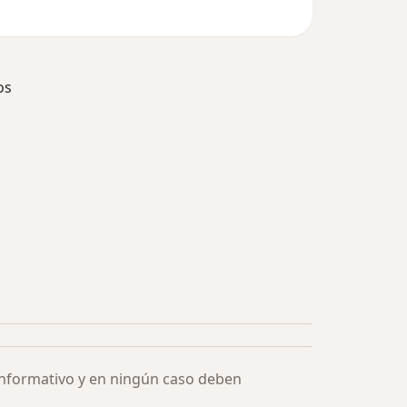
os
ía: Especialistas más solicitados
informativo y en ningún caso deben