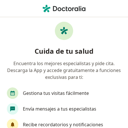
Men
Sueroterapia • Ibagué, Tolima
Filtros
• 1
Seguro
Mapa
Especialistas en Sueroterapia Ibagué
Cuida de tu salud
Encuentra los mejores especialistas y pide cita.
¿Qué especialidad estás buscando?
Descarga la App y accede gratuitamente a funciones
Médico estético
Médico general
Terapeut
exclusivas para ti:
Gestiona tus visitas fácilmente
Envía mensajes a tus especialistas
Recibe recordatorios y notificaciones