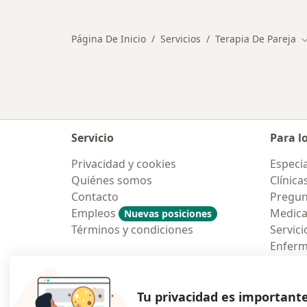
Página De Inicio
Servicios
Terapia De Pareja
C
Servicio
Para l
Privacidad y cookies
Especia
Quiénes somos
Clínica
Contacto
Pregun
Empleos
Medic
Nuevas posiciones
Términos y condiciones
Servici
Enfer
Pregun
Aplicac
Tu privacidad es important