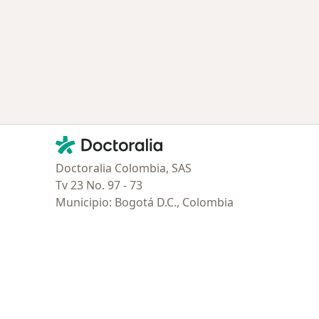
Contacto
Doctoralia - Página de inicio
Doctoralia Colombia, SAS
Tv 23 No. 97 - 73
Municipio: Bogotá D.C., Colombia