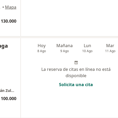
rinilla
•
Mapa
 130.000
aga
Hoy
Mañana
Lun
Mar
8 Ago
9 Ago
10 Ago
11 Ago
La reserva de citas en línea no está
disponible
Solicita una cita
Consulta privada de psicología. Psicólogo Iván Zuluaga - Marinilla
 100.000