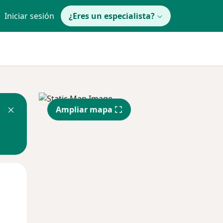
Iniciar sesión
¿Eres un especialista?
Ampliar mapa
Mié
Jue
Vie
12 Ago
13 Ago
14 Ago