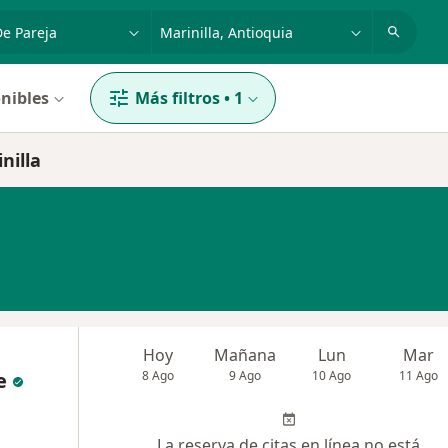
dad, enfermedad o nombre
p. ej. Bogotá
nibles
Más filtros
•
1
nilla
Hoy
Mañana
Lun
Mar
e
8 Ago
9 Ago
10 Ago
11 Ago
La reserva de citas en línea no está