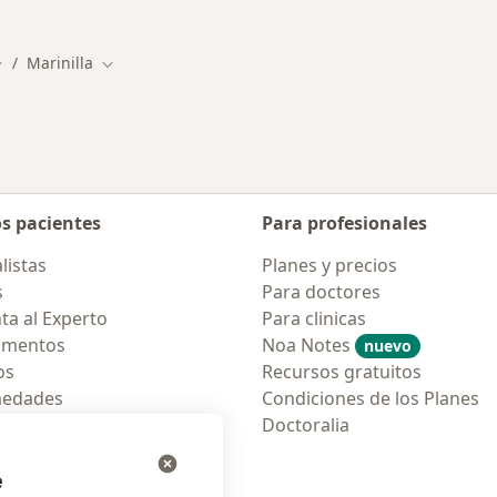
Marinilla
ambiar de ciudad
Cambiar de ciudad
os pacientes
Para profesionales
listas
Planes y precios
s
Para doctores
ta al Experto
Para clinicas
amentos
Noa Notes
nuevo
os
Recursos gratuitos
medades
Condiciones de los Planes
tas Frecuentes
Doctoralia
ión para móvil
e