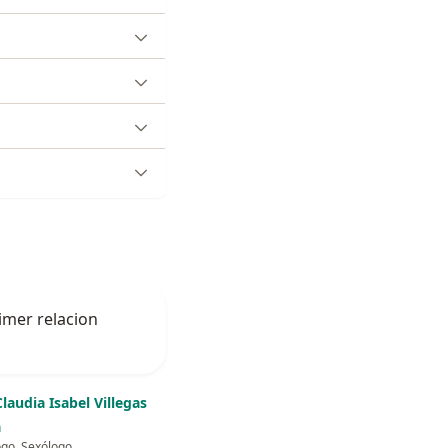
imer relacion
Claudia Isabel Villegas
a
ogo, Sexólogo