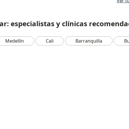
Ver t
iar: especialistas y clínicas recomend
Medellín
Cali
Barranquilla
B