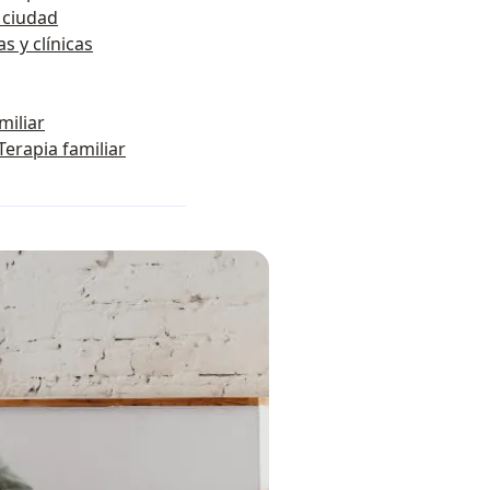
r ciudad
as y clínicas
miliar
erapia familiar