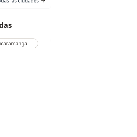
odas las ciudades
adas
ucaramanga