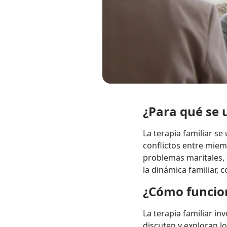
¿Para qué se u
La terapia familiar s
conflictos entre miem
problemas maritales, 
la dinámica familiar,
¿Cómo funcion
La terapia familiar i
discuten y exploran l