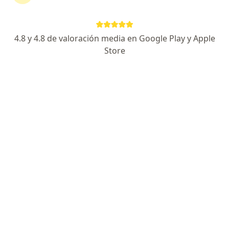
Adriana Castaño Vega
Odontólogo
4.8 y 4.8 de valoración media en Google Play y Apple
Bogotá
Store
Reservar cita
Juan Fernando Echeverri de la
Roche
Odontólogo
Manizales
Reservar cita
Silvana Guerra Granja
Odontólogo
Bogotá
Reservar cita