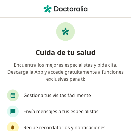
Men
¿Qué estás buscando?
Página De Inicio
Servicios
Terapia Láser
Terapia láser - Información,
Cuida de tu salud
expertos y preguntas frecuentes
Encuentra los mejores especialistas y pide cita.
Descarga la App y accede gratuitamente a funciones
exclusivas para ti:
Información
Gestiona tus visitas fácilmente
Expertos en terapia láser
Envía mensajes a tus especialistas
Recibe recordatorios y notificaciones