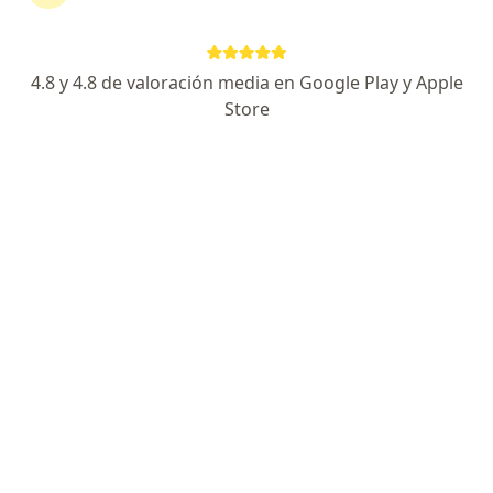
Nathalia Andrea Chacon Vega
4.8 y 4.8 de valoración media en Google Play y Apple
Store
Médico general
Boyacá
Reservar cita
Liseth Samara López Flores
Médico general
Boyacá
Reservar cita
Sebastian Gutiérrez
Médico general, Médico estético
Pereira