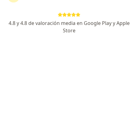
Diana Cabrera
4.8 y 4.8 de valoración media en Google Play y Apple
Store
Psiquiatra
Bogotá
Reservar cita
Edgar Beltran Salazar
Psiquiatra
Pereira
Jorge Andres Ruiz Maya
Psiquiatra
Cali