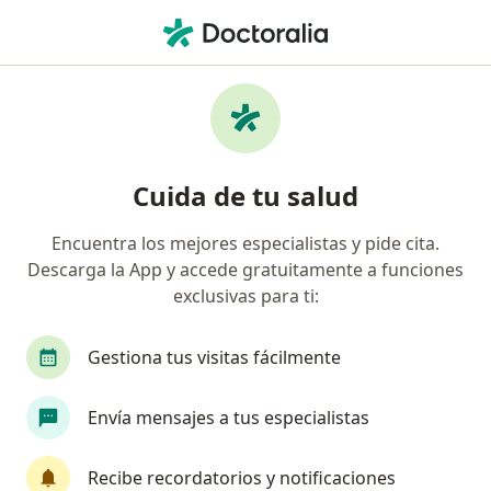
Men
¿Qué estás buscando?
Página De Inicio
Servicios
Terapias De Tercera Generación
Terapias de tercera generación -
Cuida de tu salud
Información, expertos y
Encuentra los mejores especialistas y pide cita.
preguntas frecuentes
Descarga la App y accede gratuitamente a funciones
exclusivas para ti:
Gestiona tus visitas fácilmente
Información
Envía mensajes a tus especialistas
Expertos en terapias de tercera generación
Recibe recordatorios y notificaciones