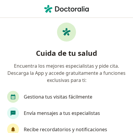
Men
Toma De La Presión Arterial • Cajicá, Cundinamarca
Filtros
• 1
Seguro
Mapa
Especialistas en Toma de la presión arterial
Cuida de tu salud
Cajicá
Encuentra los mejores especialistas y pide cita.
Descarga la App y accede gratuitamente a funciones
¿Qué especialidad estás buscando?
exclusivas para ti:
Especialista en Medicina Familiar
Enfermero
Gestiona tus visitas fácilmente
Envía mensajes a tus especialistas
Recibe recordatorios y notificaciones