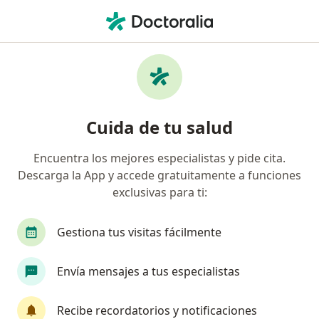
Men
Tratamiento De Diabetes • Bogotá, Cundinamarca
Filtros
• 1
Seguro
Mapa
Especialistas en Tratamiento de diabetes
Cuida de tu salud
Bogotá
Encuentra los mejores especialistas y pide cita.
Descarga la App y accede gratuitamente a funciones
¿Qué especialidad estás buscando?
exclusivas para ti:
Médico general
Internista
Endocrinólogo
Gestiona tus visitas fácilmente
Envía mensajes a tus especialistas
Recibe recordatorios y notificaciones