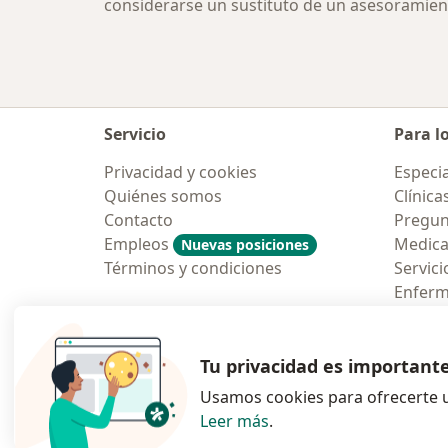
considerarse un sustituto de un asesoramien
Servicio
Para l
Privacidad y cookies
Especia
Quiénes somos
Clínica
Contacto
Pregun
Empleos
Medic
Nuevas posiciones
Términos y condiciones
Servici
Enfer
Pregun
Aplicac
Tu privacidad es important
Usamos cookies para ofrecerte u
Leer más
.
se abre en una n
se abre 
s
Polska
,
Türkiye
,
España
,