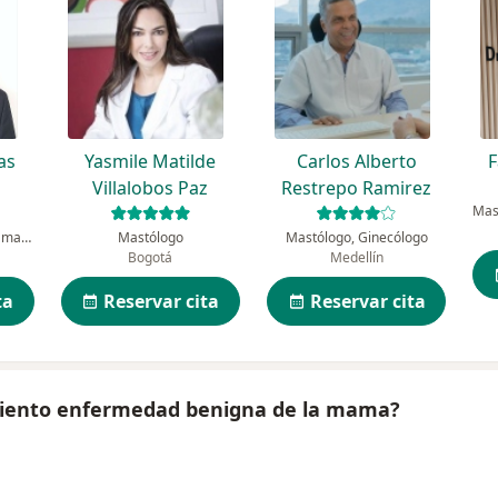
as
Yasmile Matilde
Carlos Alberto
F
Villalobos Paz
Restrepo Ramirez
Mastólogo, Cirujano de mama y tejidos blandos, Cirujano general
Mastólogo
Mastólogo, Ginecólogo
Bogotá
Medellín
ta
Reservar cita
Reservar cita
amiento enfermedad benigna de la mama?