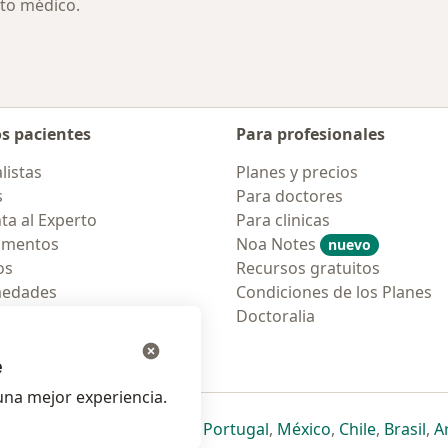
to médico.
os pacientes
Para profesionales
listas
Planes y precios
s
Para doctores
ta al Experto
Para clinicas
amentos
Noa Notes
nuevo
os
Recursos gratuitos
medades
Condiciones de los Planes
tas Frecuentes
Doctoralia
ión para móvil
e
na mejor experiencia.
ueva pestaña
en una nueva pestaña
e abre en una nueva pestaña
se abre en una nueva pestaña
se abre en una nueva pestaña
se abre en una nueva pestaña
se abre en una nueva p
se abre en una
se abre e
se
Italia
,
Deutschland
,
Česko
,
Portugal
,
México
,
Chile
,
Brasil
,
A