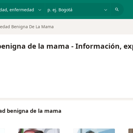
dad, enfermedad o nombre
p. ej. Bogotá
medad Benigna De La Mama
enigna de la mama - Información, ex
ad benigna de la mama