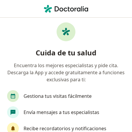
Men
Tratamiento Para Migrañas Y Cefaleas • Manizales, Caldas
Filtros
• 1
Seguro
Mapa
Especialistas en Tratamiento para migrañas
Cuida de tu salud
y cefaleas Manizales
Encuentra los mejores especialistas y pide cita.
Descarga la App y accede gratuitamente a funciones
¿Qué especialidad estás buscando?
exclusivas para ti:
Neurólogo
Gestiona tus visitas fácilmente
Envía mensajes a tus especialistas
Recibe recordatorios y notificaciones