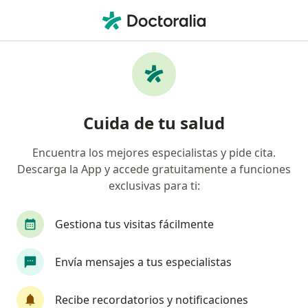
Men
Tratamientos Con Láser Co2 • Bogotá, Cundinamarca
Filtros
• 1
Seguro
Mapa
Especialistas en Tratamientos con láser CO2
Cuida de tu salud
Bogotá
Encuentra los mejores especialistas y pide cita.
Descarga la App y accede gratuitamente a funciones
¿Qué especialidad estás buscando?
exclusivas para ti:
Dermatólogo
Médico estético
Cirujano pl
Gestiona tus visitas fácilmente
Envía mensajes a tus especialistas
Recibe recordatorios y notificaciones